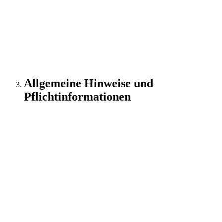
(AVV) mit dem oben genannten Anbieter geschlossen.
Hierbei handelt es sich um einen datenschutzrechtlich
vorgeschriebenen Vertrag, der gewährleistet, dass
dieser die personenbezogenen Daten unserer
Websitebesucher nur nach unseren Weisungen und
unter Einhaltung der DSGVO verarbeitet.
Allgemeine Hinweise und
Pflichtinformationen
Datenschutz
Die Betreiber dieser Seiten nehmen den Schutz Ihrer
persönlichen Daten sehr ernst. Wir behandeln Ihre
personenbezogenen Daten vertraulich und
entsprechend den gesetzlichen
Datenschutzvorschriften sowie dieser