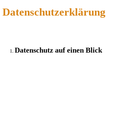
Datenschutzerklärung
Datenschutz auf einen Blick
Allgemeine Hinweise
Die folgenden Hinweise geben einen einfachen
Überblick darüber, was mit Ihren personenbezogenen
Daten passiert, wenn Sie diese Website besuchen.
Personenbezogene Daten sind alle Daten, mit denen
Sie persönlich identifiziert werden können.
Ausführliche Informationen zum Thema Datenschutz
entnehmen Sie unserer unter diesem Text