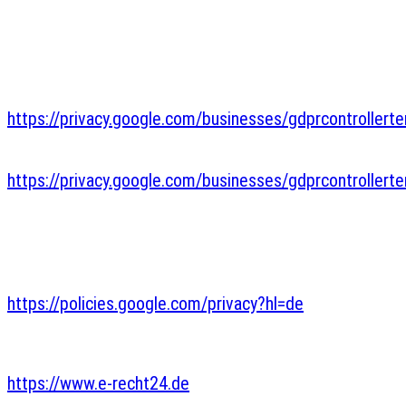
DSGVO; die Einwilligung ist jederzeit widerrufbar. Die
Datenübertragung in die USA wird auf die
Standardvertragsklauseln der EU-Kommission
gestützt. Details finden Sie hier:
https://privacy.google.com/businesses/gdprcontrollert
und
https://privacy.google.com/businesses/gdprcontrollert
.
Mehr Informationen zum Umgang mit Nutzerdaten
finden Sie in der Datenschutzerklärung von Google:
https://policies.google.com/privacy?hl=de
.
Quelle:
https://www.e-recht24.de